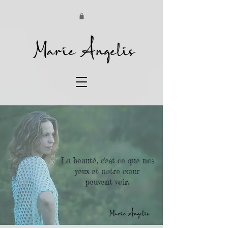
La beauté, c'est ce que nos
yeux et notre cœur
peuvent voir.