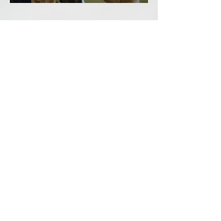
GALERIE COMEDIENNE
Contact :
À votre écoute pour vos projets
artistiques : contactez-moi.
marieangelis.comedienne@hotmail.com
Suivez-moi sur mes réseaux :
Vous pouvez également me suivre sur le site